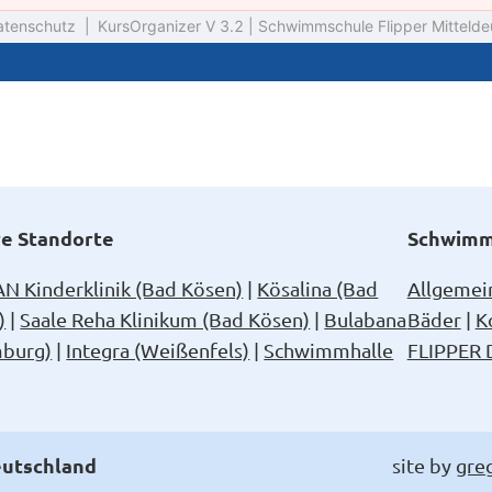
e Standorte
Schwimms
N Kinderklinik (Bad Kösen)
Kösalina (Bad
Allgemei
)
Saale Reha Klinikum (Bad Kösen)
Bulabana
Bäder
K
burg)
Integra (Weißenfels)
Schwimmhalle
FLIPPER 
eutschland
site by
gre