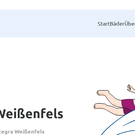
Start
Bäder
Übe
Weißenfels
tegra Weißenfels